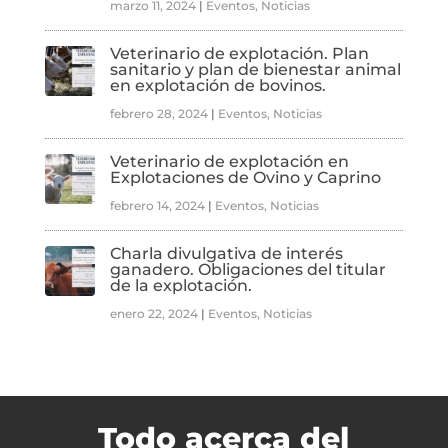
marzo 11, 2024
|
Eventos
,
Noticias
Veterinario de explotación. Plan
sanitario y plan de bienestar animal
en explotación de bovinos.
febrero 28, 2024
|
Eventos
,
Noticias
Veterinario de explotación en
Explotaciones de Ovino y Caprino
febrero 14, 2024
|
Eventos
,
Noticias
Charla divulgativa de interés
ganadero. Obligaciones del titular
de la explotación.
enero 22, 2024
|
Eventos
,
Noticias
Todo acerca del