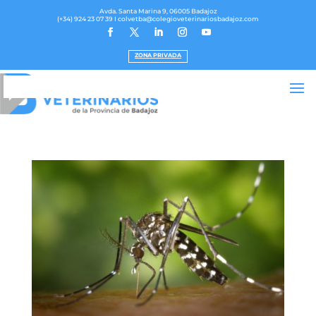
Avda. Santa Marina 9, 06005 Badajoz
(+34) 924 23 07 39
I colvetba@colegioveterinariosbadajoz.com
ZONA PRIVADA