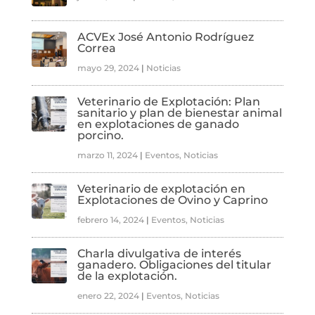
i
v
e
ACVEx José Antonio Rodríguez
:
Correa
mayo 29, 2024
|
Noticias
Veterinario de Explotación: Plan
sanitario y plan de bienestar animal
en explotaciones de ganado
porcino.
marzo 11, 2024
|
Eventos
,
Noticias
Veterinario de explotación en
Explotaciones de Ovino y Caprino
febrero 14, 2024
|
Eventos
,
Noticias
Charla divulgativa de interés
ganadero. Obligaciones del titular
de la explotación.
enero 22, 2024
|
Eventos
,
Noticias