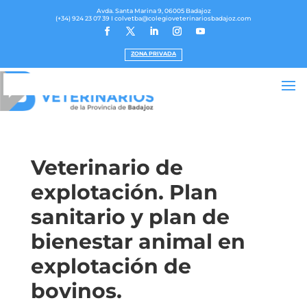
Avda. Santa Marina 9, 06005 Badajoz
(+34) 924 23 07 39
I colvetba@colegioveterinariosbadajoz.com
ZONA PRIVADA
Veterinario de
explotación. Plan
sanitario y plan de
bienestar animal en
explotación de
bovinos.