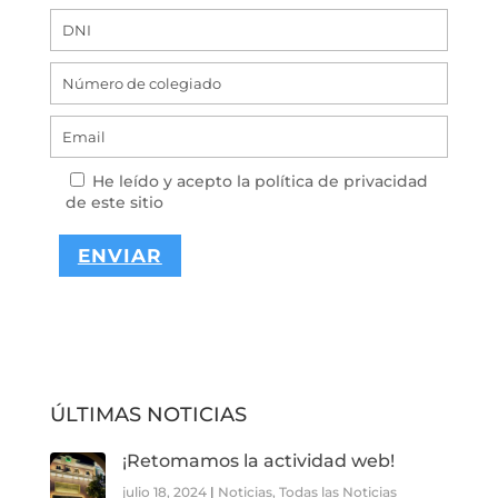
He leído y acepto la
política de privacidad
de este sitio
A
l
t
e
ÚLTIMAS NOTICIAS
r
n
¡Retomamos la actividad web!
a
t
julio 18, 2024
|
Noticias
,
Todas las Noticias