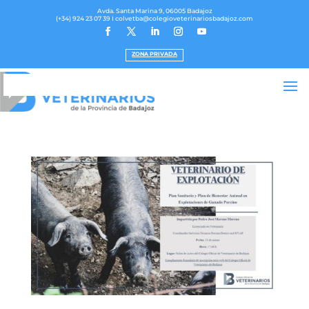
Avda. Santa Marina 9, 06005 Badajoz
(+34) 924 23 07 39
I colvetba@colegioveterinariosbadajoz.com
ZONA PRIVADA