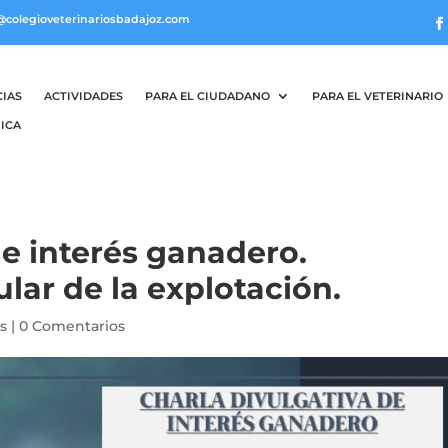
@colegioveterinariosbadajoz.com
CIAS
ACTIVIDADES
PARA EL CIUDADANO
PARA EL VETERINARIO
ICA
de interés ganadero.
ular de la explotación.
as
|
0 Comentarios