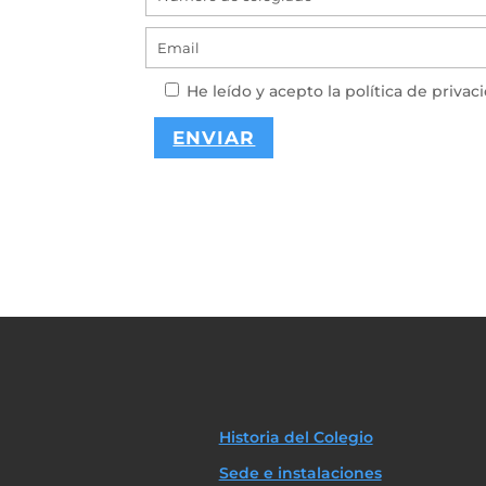
He leído y acepto la
política de privac
A
l
t
e
r
n
a
t
i
v
e
:
Historia del Colegio
Sede e instalaciones