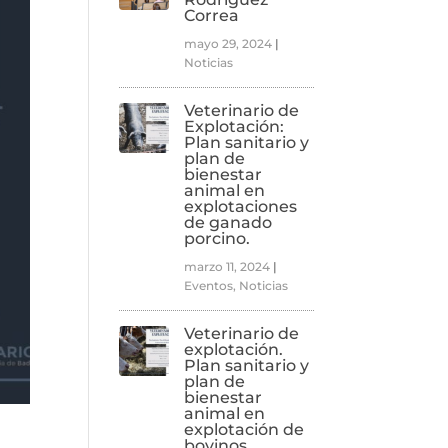
Correa
mayo 29, 2024
|
Noticias
Veterinario de
Explotación:
Plan sanitario y
plan de
bienestar
animal en
explotaciones
de ganado
porcino.
marzo 11, 2024
|
Eventos
,
Noticias
Veterinario de
explotación.
Plan sanitario y
plan de
bienestar
animal en
explotación de
bovinos.