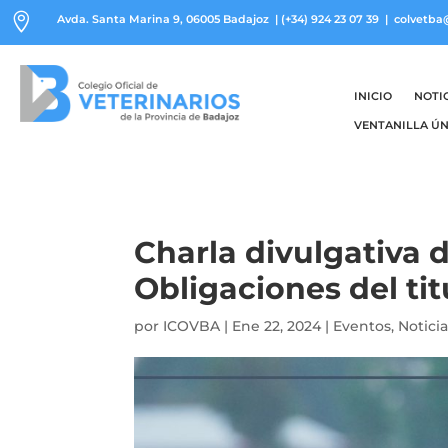

Avda. Santa Marina 9, 06005 Badajoz
|
(+34) 924 23 07 39
| colvetba
INICIO
NOTI
VENTANILLA ÚN
Charla divulgativa 
Obligaciones del tit
por
ICOVBA
|
Ene 22, 2024
|
Eventos
,
Notici