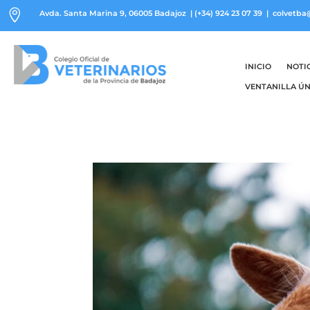

Avda. Santa Marina 9, 06005 Badajoz
|
(+34) 924 23 07 39
| colvetba
INICIO
NOTI
VENTANILLA ÚN