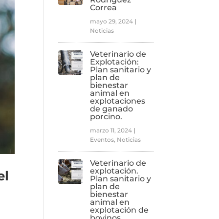
Correa
mayo 29, 2024
|
Noticias
Veterinario de
Explotación:
Plan sanitario y
plan de
bienestar
animal en
explotaciones
de ganado
porcino.
marzo 11, 2024
|
Eventos
,
Noticias
Veterinario de
explotación.
el
Plan sanitario y
plan de
bienestar
animal en
explotación de
bovinos.