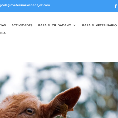
@colegioveterinariosbadajoz.com
CIAS
ACTIVIDADES
PARA EL CIUDADANO
PARA EL VETERINARIO
ICA