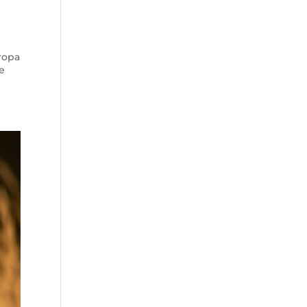
uropa
de