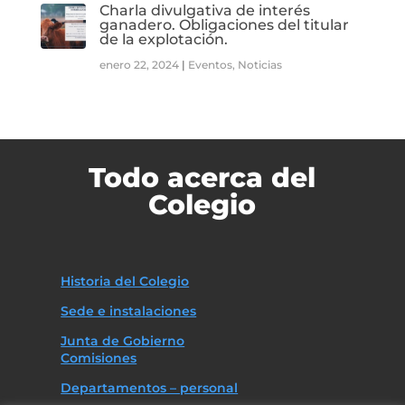
Charla divulgativa de interés
ganadero. Obligaciones del titular
de la explotación.
enero 22, 2024
|
Eventos
,
Noticias
Todo acerca del
Colegio
Historia del Colegio
Sede e instalaciones
Junta de Gobierno
Comisiones
Departamentos – personal