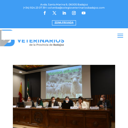
Avda. Santa Marina 9, 06005 Badajoz
(+34) 924 23 07 39
I colvetba@colegioveterinariosbadajoz.com
ZONA PRIVADA