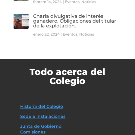
febrero 14, 2024
|
Eventos
,
Noticias
Charla divulgativa de interés
ganadero. Obligaciones del titular
de la explotación.
enero 22, 2024
|
Eventos
,
Noticias
Todo acerca del
Colegio
Historia del Colegio
Sede e instalaciones
Junta de Gobierno
Comisiones