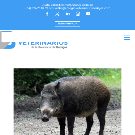
Avda. Santa Marina 9, 06005 Badajoz
(+34) 924 23 07 39
I colvetba@colegioveterinariosbadajoz.com
ZONA PRIVADA