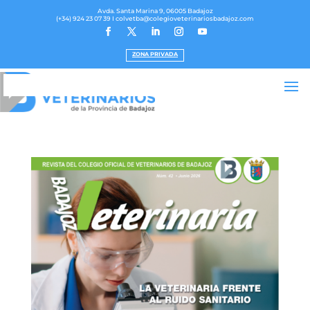
Avda. Santa Marina 9, 06005 Badajoz
(+34) 924 23 07 39
I colvetba@colegioveterinariosbadajoz.com
ZONA PRIVADA