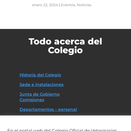
enero 22, 2024
|
Eventos
,
Noticias
Todo acerca del
Colegio
Historia del Colegio
Sede e instalaciones
Junta de Gobierno
Comisiones
Departamentos – personal
Asociaciones
Código deontológico
En el portal web del Colegio Oficial de Veterinarios