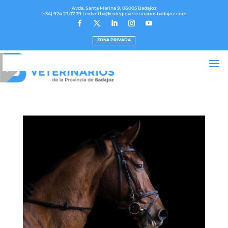
Avda. Santa Marina 9, 06005 Badajoz
(+34) 924 23 07 39
I colvetba@colegioveterinariosbadajoz.com
ZONA PRIVADA