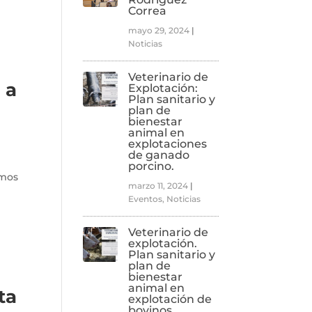
Correa
mayo 29, 2024
|
Noticias
Veterinario de
 a
Explotación:
Plan sanitario y
plan de
bienestar
animal en
explotaciones
de ganado
porcino.
imos
marzo 11, 2024
|
Eventos
,
Noticias
Veterinario de
explotación.
Plan sanitario y
plan de
bienestar
animal en
ta
explotación de
bovinos.