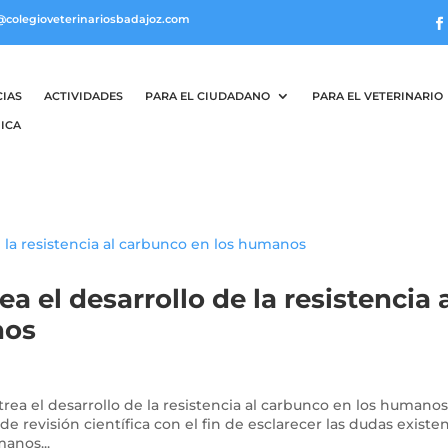
@colegioveterinariosbadajoz.com
CIAS
ACTIVIDADES
PARA EL CIUDADANO
PARA EL VETERINARIO
ICA
a el desarrollo de la resistencia 
nos
rea el desarrollo de la resistencia al carbunco en los humano
de revisión científica con el fin de esclarecer las dudas existe
manos...