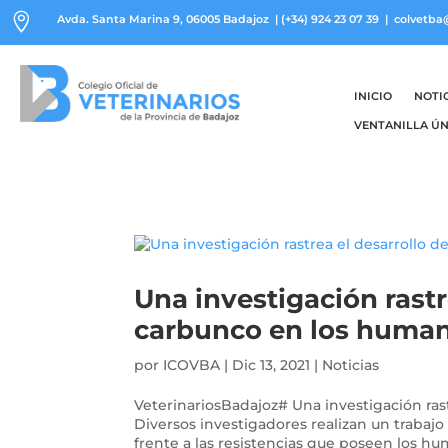

Avda. Santa Marina 9, 06005 Badajoz
|
(+34) 924 23 07 39
| colvetba
INICIO
NOTI
VENTANILLA ÚN
Una investigación rastre
carbunco en los huma
por
ICOVBA
|
Dic 13, 2021
|
Noticias
VeterinariosBadajoz# Una investigación rast
Diversos investigadores realizan un trabajo 
frente a las resistencias que poseen los hu