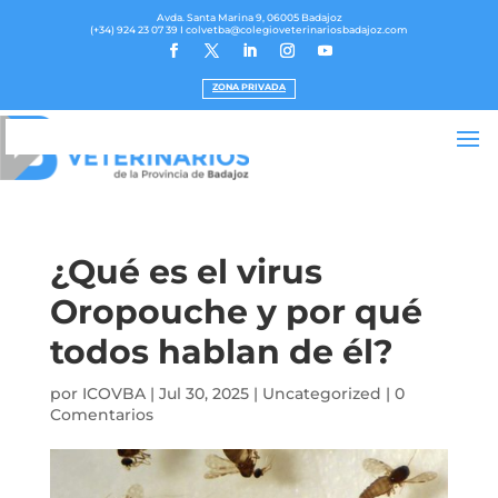
Avda. Santa Marina 9, 06005 Badajoz
(+34) 924 23 07 39
I colvetba@colegioveterinariosbadajoz.com
ZONA PRIVADA
¿Qué es el virus
Oropouche y por qué
todos hablan de él?
por
ICOVBA
|
Jul 30, 2025
|
Uncategorized
|
0
Comentarios