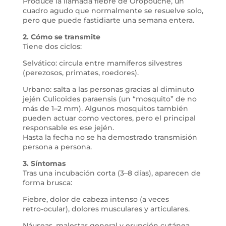
Produce la llamada fiebre de Oropouche, un
cuadro agudo que normalmente se resuelve solo,
pero que puede fastidiarte una semana entera.
2. Cómo se transmite
Tiene dos ciclos:
Selvático: circula entre mamíferos silvestres
(perezosos, primates, roedores).
Urbano: salta a las personas gracias al diminuto
jején Culicoides paraensis (un “mosquito” de no
más de 1–2 mm). Algunos mosquitos también
pueden actuar como vectores, pero el principal
responsable es ese jején.
Hasta la fecha no se ha demostrado transmisión
persona a persona.
3. Síntomas
Tras una incubación corta (3–8 días), aparecen de
forma brusca:
Fiebre, dolor de cabeza intenso (a veces
retro‑ocular), dolores musculares y articulares.
Náuseas, malestar general y erupción cutánea