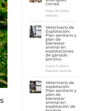
Correa
mayo 29, 2024
|
Noticias
Veterinario de
Explotación:
Plan sanitario y
plan de
bienestar
animal en
explotaciones
de ganado
porcino.
marzo 11, 2024
|
Eventos
,
Noticias
Veterinario de
explotación.
Plan sanitario y
plan de
s
bienestar
animal en
explotación de
bovinos.