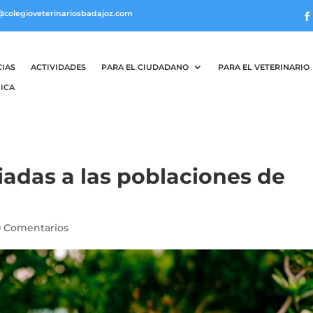
@colegioveterinariosbadajoz.com
CIAS
ACTIVIDADES
PARA EL CIUDADANO
PARA EL VETERINARIO
ICA
adas a las poblaciones de
0 Comentarios