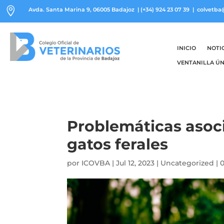

Avda. Santa Marina 9, 06005 Badajoz
|
(+34) 924 23 07 39
| colvetba
INICIO
NOTI
VENTANILLA ÚN
Problemáticas asoci
gatos ferales
por
ICOVBA
|
Jul 12, 2023
|
Uncategorized
|