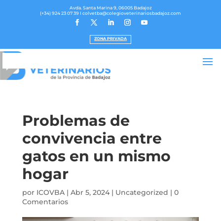
Avda. Santa Marina 9, 06005 Badajoz
(+34) 924 23 07 39
I colvetba@colegioveterinariosbadajoz.com
ZONA PRIVADA
Problemas de
convivencia entre
gatos en un mismo
hogar
por
ICOVBA
|
Abr 5, 2024
|
Uncategorized
|
0
Comentarios