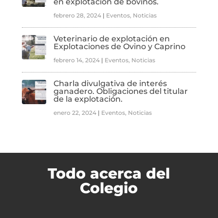
en explotación de bovinos.
febrero 28, 2024
|
Eventos
,
Noticias
Veterinario de explotación en
Explotaciones de Ovino y Caprino
febrero 14, 2024
|
Eventos
,
Noticias
Charla divulgativa de interés
ganadero. Obligaciones del titular
de la explotación.
enero 22, 2024
|
Eventos
,
Noticias
Todo acerca del
Colegio