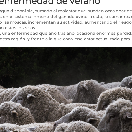
a enfermedad de verano
 agua disponible, sumado al malestar que pueden ocasionar es
s en el sistema inmune del ganado ovino, a esto, le sumamos 
 las moscas, incrementan su actividad, aumentando el riesgo
n estos insectos.
na, una enfermedad que año tras año, ocasiona enormes pérdid
stra región, y frente a la que conviene estar actualizado para