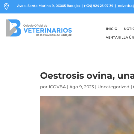

Avda. Santa Marina 9, 06005 Badajoz
|
(+34) 924 23 07 39
| colvetba
INICIO
NOTI
VENTANILLA ÚN
Oestrosis ovina, u
por
ICOVBA
|
Ago 9, 2023
|
Uncategorized
|