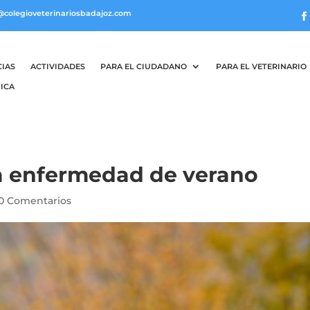
@colegioveterinariosbadajoz.com
CIAS
ACTIVIDADES
PARA EL CIUDADANO
PARA EL VETERINARIO
ICA
na enfermedad de verano
0 Comentarios