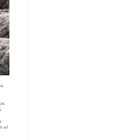
sa
os
s
e
n el