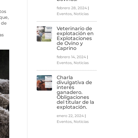
febrero 28, 2024
|
tos
Eventos
,
Noticias
que,
 de
Veterinario de
explotación en
as
Explotaciones
de Ovino y
Caprino
febrero 14, 2024
|
Eventos
,
Noticias
Charla
divulgativa de
interés
ganadero.
Obligaciones
del titular de la
explotación.
enero 22, 2024
|
Eventos
,
Noticias