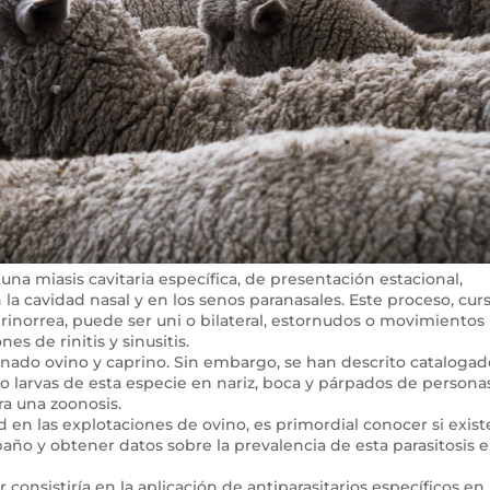
una miasis cavitaria específica, de presentación estacional,
 la cavidad nasal y en los senos paranasales. Este proceso, cur
rinorrea, puede ser uni o bilateral, estornudos o movimientos
s de rinitis y sinusitis.
anado ovino y caprino. Sin embargo, se han descrito catalogad
 larvas de esta especie en nariz, boca y párpados de persona
ra una zoonosis.
 en las explotaciones de ovino, es primordial conocer si exist
baño y obtener datos sobre la prevalencia de esta parasitosis e
 consistiría en la aplicación de antiparasitarios específicos en