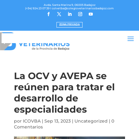
Avda. Santa Marina 9, 06005 Badajoz
(+34) 924 23 07 39
I colvetba@colegioveterinariosbadajoz.com
ZONA PRIVADA
La OCV y AVEPA se
reúnen para tratar el
desarrollo de
especialidades
por
ICOVBA
|
Sep 13, 2023
|
Uncategorized
|
0
Comentarios