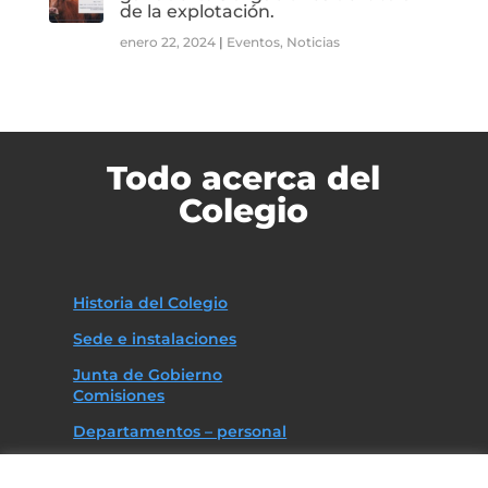
de la explotación.
enero 22, 2024
|
Eventos
,
Noticias
Todo acerca del
Colegio
Historia del Colegio
Sede e instalaciones
Junta de Gobierno
Comisiones
Departamentos – personal
Asociaciones
Código deontológico