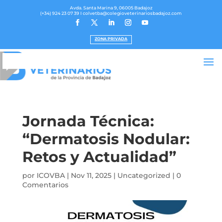
Avda. Santa Marina 9, 06005 Badajoz
(+34) 924 23 07 39
I colvetba@colegioveterinariosbadajoz.com
ZONA PRIVADA
Jornada Técnica:
“Dermatosis Nodular:
Retos y Actualidad”
por
ICOVBA
|
Nov 11, 2025
|
Uncategorized
|
0
Comentarios