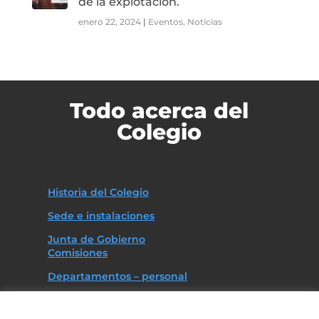
de la explotación.
enero 22, 2024
|
Eventos
,
Noticias
Todo acerca del
Colegio
Historia del Colegio
Sede e instalaciones
Junta de Gobierno
Comisiones
Departamentos – personal
Asociaciones
Código deontológico