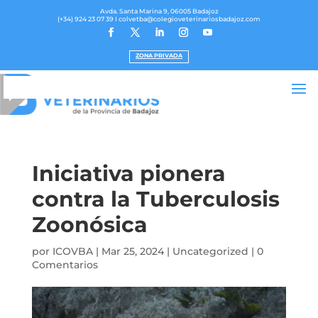
Avda. Santa Marina 9, 06005 Badajoz
(+34) 924 23 07 39
I colvetba@colegioveterinariosbadajoz.com
ZONA PRIVADA
Iniciativa pionera
contra la Tuberculosis
Zoonósica
por
ICOVBA
|
Mar 25, 2024
|
Uncategorized
|
0
Comentarios