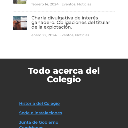
febrero 14, 2024
|
Eventos
,
Noticias
Charla divulgativa de interés
ganadero. Obligaciones del titular
de la explotación.
enero 22, 2024
|
Eventos
,
Noticias
Todo acerca del
Colegio
Historia del Colegio
Sede e instalaciones
Junta de Gobierno
Comisiones