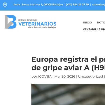

Avda. Santa Marina 9, 06005 Badajoz
|
(+34) 924 23 07 39
| colvetba
INICIO
NOTI
VENTANILLA ÚN
Europa registra el
de gripe aviar A (H
por
ICOVBA
|
Mar 30, 2026
|
Uncategorized