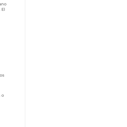
mano
 El
n
tos
 o