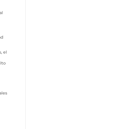
al
ad
, el
lto
ales