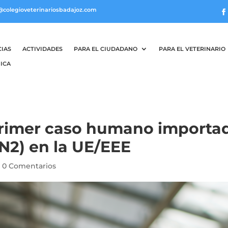
@colegioveterinariosbadajoz.com
CIAS
ACTIVIDADES
PARA EL CIUDADANO
PARA EL VETERINARIO
ICA
 primer caso humano importa
9N2) en la UE/EEE
|
0 Comentarios