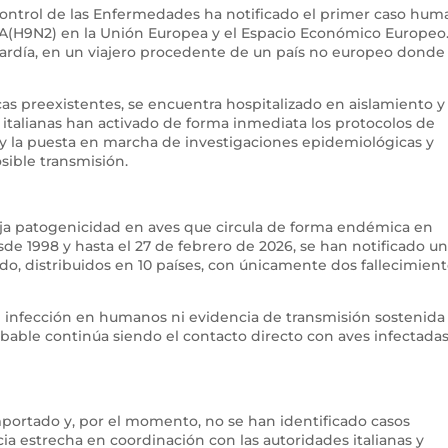
 Control de las Enfermedades ha notificado el primer caso hu
 A(H9N2) en la Unión Europea y el Espacio Económico Europeo.
ardía, en un viajero procedente de un país no europeo donde
as preexistentes, se encuentra hospitalizado en aislamiento y
s italianas han activado de forma inmediata los protocolos de
s y la puesta en marcha de investigaciones epidemiológicas y
sible transmisión.
baja patogenicidad en aves que circula de forma endémica en
de 1998 y hasta el 27 de febrero de 2026, se han notificado u
o, distribuidos en 10 países, con únicamente dos fallecimien
de infección en humanos ni evidencia de transmisión sostenida
obable continúa siendo el contacto directo con aves infectadas
importado y, por el momento, no se han identificado casos
ia estrecha en coordinación con las autoridades italianas y