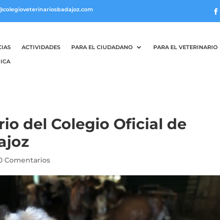
@colegioveterinariosbadajoz.com
CIAS
ACTIVIDADES
PARA EL CIUDADANO
PARA EL VETERINARIO
ICA
io del Colegio Oficial de
ajoz
0 Comentarios