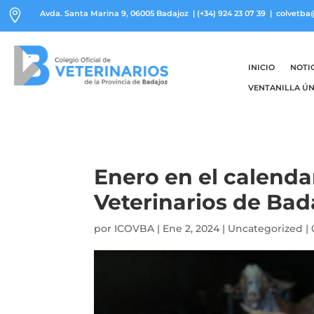

Avda. Santa Marina 9, 06005 Badajoz
|
(+34) 924 23 07 39
| colvetba
INICIO
NOTI
VENTANILLA ÚN
Enero en el calendar
Veterinarios de Bad
por
ICOVBA
|
Ene 2, 2024
|
Uncategorized
|