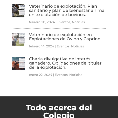
Veterinario de explotación. Plan
sanitario y plan de bienestar animal
en explotación de bovinos.
febrero 28, 2024
|
Eventos
,
Noticias
Veterinario de explotación en
Explotaciones de Ovino y Caprino
febrero 14, 2024
|
Eventos
,
Noticias
Charla divulgativa de interés
ganadero. Obligaciones del titular
de la explotación.
enero 22, 2024
|
Eventos
,
Noticias
Todo acerca del
Colegio