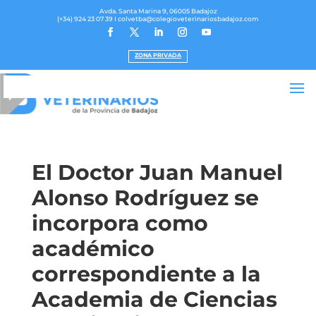
Avda. Santa Marina 9, 06005 Badajoz
(+34) 924 23 07 39
I colvetba@colegioveterinariosbadajoz.com
ZONA PRIVADA
El Doctor Juan Manuel
Alonso Rodríguez se
incorpora como
académico
correspondiente a la
Academia de Ciencias