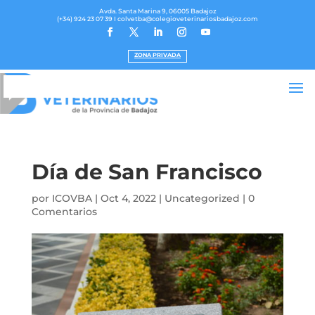
Avda. Santa Marina 9, 06005 Badajoz
(+34) 924 23 07 39
I colvetba@colegioveterinariosbadajoz.com
ZONA PRIVADA
Día de San Francisco
por
ICOVBA
|
Oct 4, 2022
|
Uncategorized
|
0
Comentarios