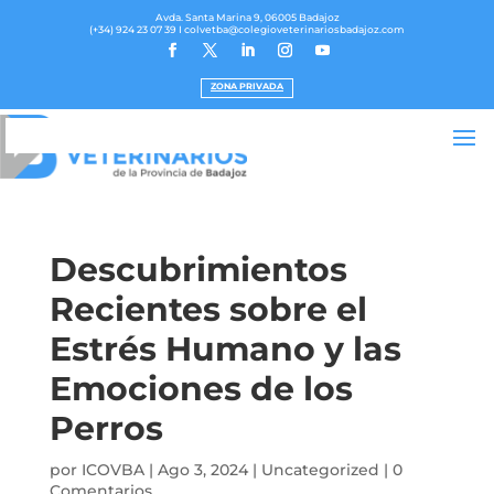
Avda. Santa Marina 9, 06005 Badajoz
(+34) 924 23 07 39
I colvetba@colegioveterinariosbadajoz.com
ZONA PRIVADA
Descubrimientos
Recientes sobre el
Estrés Humano y las
Emociones de los
Perros
por
ICOVBA
|
Ago 3, 2024
|
Uncategorized
|
0
Comentarios