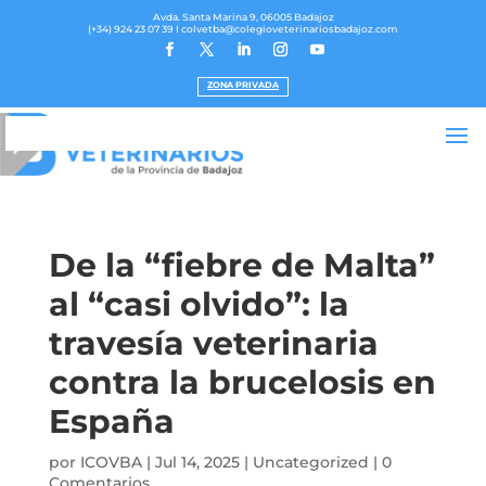
Avda. Santa Marina 9, 06005 Badajoz
(+34) 924 23 07 39
I colvetba@colegioveterinariosbadajoz.com
ZONA PRIVADA
De la “fiebre de Malta”
al “casi olvido”: la
travesía veterinaria
contra la brucelosis en
España
por
ICOVBA
|
Jul 14, 2025
|
Uncategorized
|
0
Comentarios