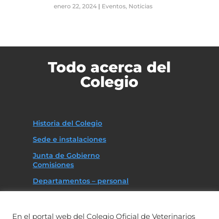
enero 22, 2024
|
Eventos
,
Noticias
Todo acerca del
Colegio
Historia del Colegio
Sede e instalaciones
Junta de Gobierno
Comisiones
Departamentos – personal
Asociaciones
Código deontológico
En el portal web del Colegio Oficial de Veterinarios