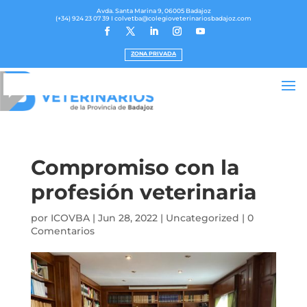
Avda. Santa Marina 9, 06005 Badajoz
(+34) 924 23 07 39
I colvetba@colegioveterinariosbadajoz.com
ZONA PRIVADA
Compromiso con la
profesión veterinaria
por
ICOVBA
|
Jun 28, 2022
|
Uncategorized
|
0
Comentarios