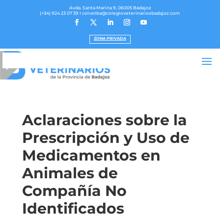
Avda. Santa Marina 9, 06005 Badajoz
(+34) 924 23 07 39
I colvetba@colegioveterinariosbadajoz.com
ZONA PRIVADA
Aclaraciones sobre la
Prescripción y Uso de
Medicamentos en
Animales de
Compañía No
Identificados