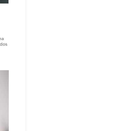
na
ados