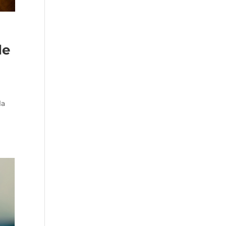
de
la