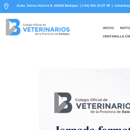

Avda. Santa Marina 9, 06005 Badajoz
|
(+34) 924 23 07 39
| colvetba
INICIO
NOTI
VENTANILLA ÚN