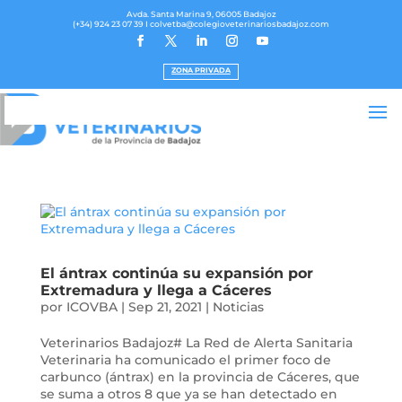
Avda. Santa Marina 9, 06005 Badajoz
(+34) 924 23 07 39
I colvetba@colegioveterinariosbadajoz.com
ZONA PRIVADA
El ántrax continúa su expansión por
Extremadura y llega a Cáceres
por
ICOVBA
|
Sep 21, 2021
|
Noticias
Veterinarios Badajoz# La Red de Alerta Sanitaria
Veterinaria ha comunicado el primer foco de
carbunco (ántrax) en la provincia de Cáceres, que
se suma a otros 8 que ya se han detectado en