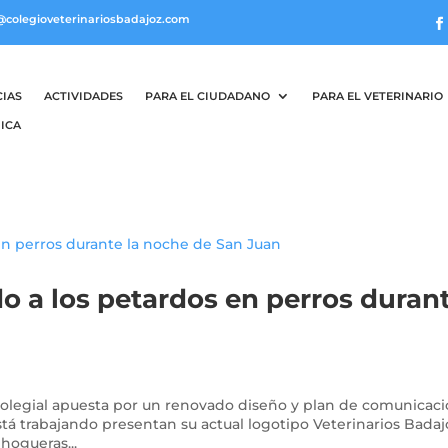
@colegioveterinariosbadajoz.com
CIAS
ACTIVIDADES
PARA EL CIUDADANO
PARA EL VETERINARIO
ICA
o a los petardos en perros duran
Colegial apuesta por un renovado diseño y plan de comunicaci
está trabajando presentan su actual logotipo Veterinarios Bada
hogueras...