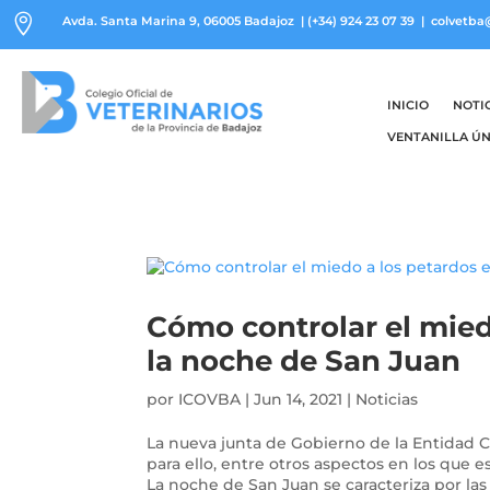

Avda. Santa Marina 9, 06005 Badajoz
|
(+34) 924 23 07 39
| colvetba
INICIO
NOTI
VENTANILLA ÚN
Cómo controlar el mied
la noche de San Juan
por
ICOVBA
|
Jun 14, 2021
|
Noticias
La nueva junta de Gobierno de la Entidad 
para ello, entre otros aspectos en los que 
La noche de San Juan se caracteriza por las 