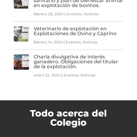
sanitario y plan de bienestar animal
en explotación de bovinos.
febrero 28, 2024
|
Eventos
,
Noticias
Veterinario de explotación en
Explotaciones de Ovino y Caprino
febrero 14, 2024
|
Eventos
,
Noticias
Charla divulgativa de interés
ganadero. Obligaciones del titular
de la explotación.
enero 22, 2024
|
Eventos
,
Noticias
Todo acerca del
Colegio