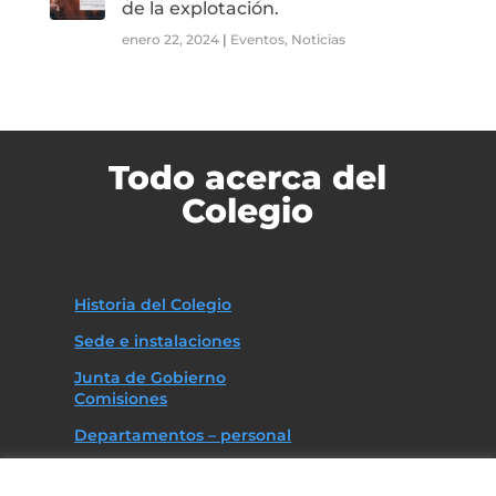
de la explotación.
enero 22, 2024
|
Eventos
,
Noticias
Todo acerca del
Colegio
Historia del Colegio
Sede e instalaciones
Junta de Gobierno
Comisiones
Departamentos – personal
Asociaciones
Código deontológico