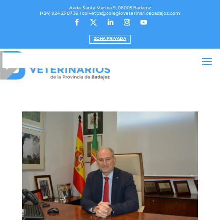
Avda. Santa Marina 9, 06005 Badajoz
(+34) 924 23 07 39
I colvetba@colegioveterinariosbadajoz.com
ZONA PRIVADA