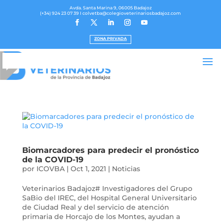
Avda. Santa Marina 9, 06005 Badajoz
(+34) 924 23 07 39
I colvetba@colegioveterinariosbadajoz.com
ZONA PRIVADA
Biomarcadores para predecir el pronóstico
de la COVID-19
por
ICOVBA
|
Oct 1, 2021
|
Noticias
Veterinarios Badajoz# Investigadores del Grupo
SaBio del IREC, del Hospital General Universitario
de Ciudad Real y del servicio de atención
primaria de Horcajo de los Montes, ayudan a