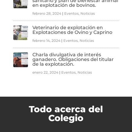
sanitario y plan de bienestar animal
en explotación de bovinos.
febrero 28, 2024
|
Eventos
,
Noticias
Veterinario de explotación en
Explotaciones de Ovino y Caprino
febrero 14, 2024
|
Eventos
,
Noticias
Charla divulgativa de interés
ganadero. Obligaciones del titular
de la explotación.
enero 22, 2024
|
Eventos
,
Noticias
Todo acerca del
Colegio