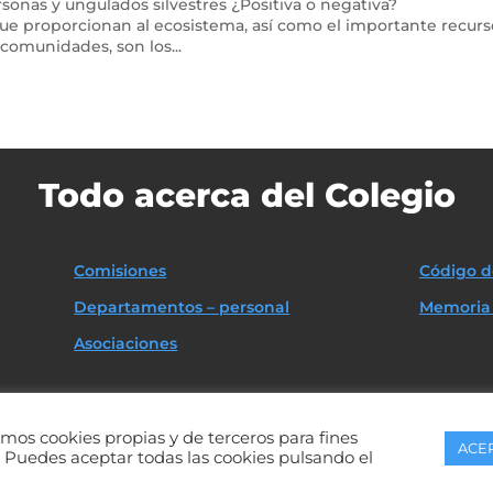
sonas y ungulados silvestres ¿Positiva o negativa?
 que proporcionan al ecosistema, así como el importante recur
omunidades, son los...
Todo acerca del Colegio
Comisiones
Código d
Departamentos – personal
Memoria 
Asociaciones
zamos cookies propias y de terceros para fines
ACE
ovincia de Badajoz. Diseño Web por
Política de Prote
. Puedes aceptar todas las cookies pulsando el