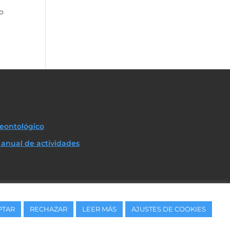
so
eontológico
anual de actividades
PTAR
RECHAZAR
LEER MÁS
AJUSTES DE COOKIES
cción de Datos (PPD)
I
Condiciones de uso