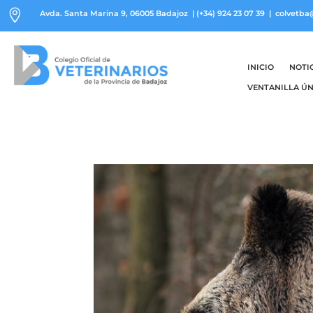

Avda. Santa Marina 9, 06005 Badajoz
|
(+34) 924 23 07 39
| colvetba
INICIO
NOTI
VENTANILLA ÚN