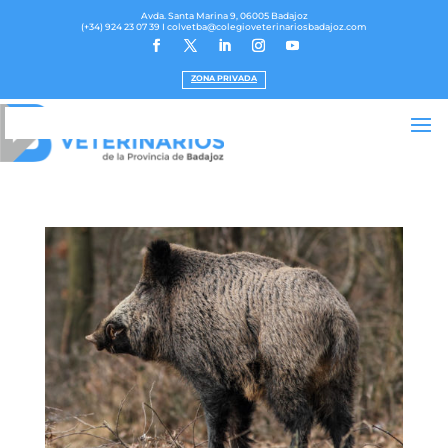
Avda. Santa Marina 9, 06005 Badajoz
(+34) 924 23 07 39
I colvetba@colegioveterinariosbadajoz.com
ZONA PRIVADA