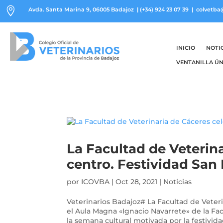

Avda. Santa Marina 9, 06005 Badajoz
|
(+34) 924 23 07 39
| colvetba
INICIO
NOTI
VENTANILLA ÚN
La Facultad de Veterina
centro. Festividad San 
por
ICOVBA
|
Oct 28, 2021
|
Noticias
Veterinarios Badajoz# La Facultad de Veter
el Aula Magna «Ignacio Navarrete» de la Fac
la semana cultural motivada por la festividad