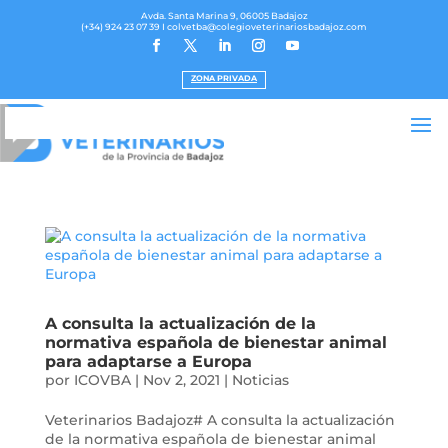
Avda. Santa Marina 9, 06005 Badajoz
(+34) 924 23 07 39
I colvetba@colegioveterinariosbadajoz.com
ZONA PRIVADA
A consulta la actualización de la
normativa española de bienestar animal
para adaptarse a Europa
por
ICOVBA
|
Nov 2, 2021
|
Noticias
Veterinarios Badajoz# A consulta la actualización
de la normativa española de bienestar animal