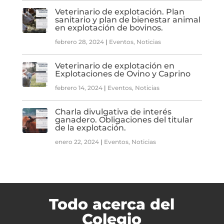
Veterinario de explotación. Plan
sanitario y plan de bienestar animal
en explotación de bovinos.
febrero 28, 2024
|
Eventos
,
Noticias
Veterinario de explotación en
Explotaciones de Ovino y Caprino
febrero 14, 2024
|
Eventos
,
Noticias
Charla divulgativa de interés
ganadero. Obligaciones del titular
de la explotación.
enero 22, 2024
|
Eventos
,
Noticias
Todo acerca del
Colegio