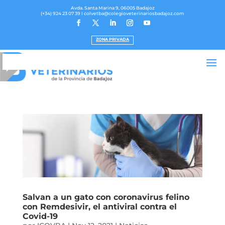
Avda. Santa Marina 9, 06005 Badajoz
(+34) 924 23 07 39
I colvetba@colegioveterinariosbadajoz.com
ZONA PRIVADA
Salvan a un gato con coronavirus felino
con Remdesivir, el antiviral contra el
Covid-19