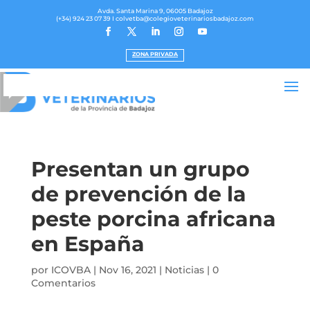
Avda. Santa Marina 9, 06005 Badajoz
(+34) 924 23 07 39
I colvetba@colegioveterinariosbadajoz.com
ZONA PRIVADA
Presentan un grupo
de prevención de la
peste porcina africana
en España
por
ICOVBA
|
Nov 16, 2021
|
Noticias
|
0
Comentarios