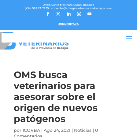
Avda. Santa Marina 9, 06005 Badajoz
(+34) 924 23 07 39
I colvetba@colegioveterinariosbadajoz.com
ZONA PRIVADA
OMS busca
veterinarios para
asesorar sobre el
origen de nuevos
patógenos
por
ICOVBA
|
Ago 24, 2021
|
Noticias
|
0
Comentarios