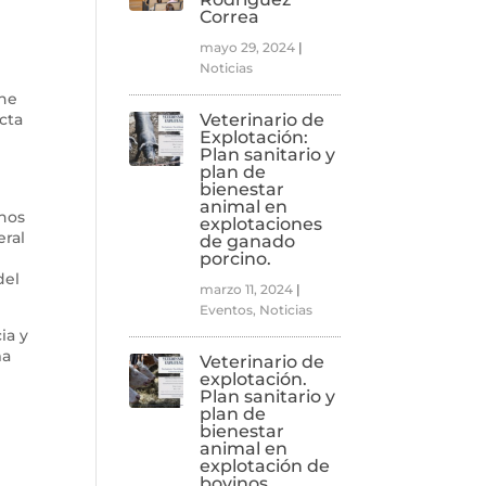
Correa
mayo 29, 2024
|
Noticias
che
cta
Veterinario de
Explotación:
Plan sanitario y
plan de
bienestar
animal en
anos
explotaciones
eral
de ganado
porcino.
del
marzo 11, 2024
|
Eventos
,
Noticias
ia y
ma
Veterinario de
explotación.
Plan sanitario y
plan de
bienestar
animal en
explotación de
bovinos.