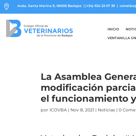

Avda. Santa Marina 9, 06005 Badajoz
|
(+34) 924 23 07 39
| colvetba
INICIO
NOTI
VENTANILLA ÚN
La Asamblea Genera
modificación parcia
el funcionamiento y 
por
ICOVBA
|
Nov 8, 2021
|
Noticias
|
0 Come