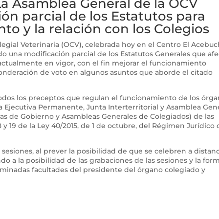
La Asamblea General de la OCV
n parcial de los Estatutos para
to y la relación con los Colegios
egial Veterinaria (OCV), celebrada hoy en el Centro El Acebu
 una modificación parcial de los Estatutos Generales que afe
ctualmente en vigor, con el fin mejorar el funcionamiento
 ponderación de voto en algunos asuntos que aborde el citado
todos los preceptos que regulan el funcionamiento de los órg
a Ejecutiva Permanente, Junta Interterritorial y Asamblea Gen
tas de Gobierno y Asambleas Generales de Colegiados) de las
8 y 19 de la Ley 40/2015, de 1 de octubre, del Régimen Jurídico 
y sesiones, al prever la posibilidad de que se celebren a distanc
ndo a la posibilidad de las grabaciones de las sesiones y la for
erminadas facultades del presidente del órgano colegiado y