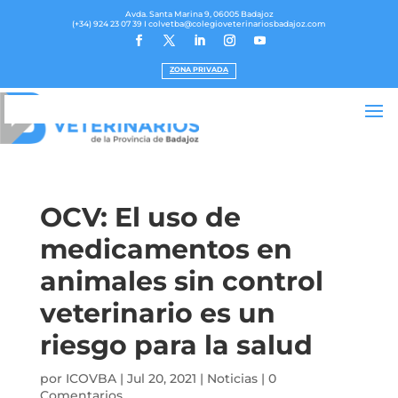
Avda. Santa Marina 9, 06005 Badajoz
(+34) 924 23 07 39
I colvetba@colegioveterinariosbadajoz.com
ZONA PRIVADA
OCV: El uso de
medicamentos en
animales sin control
veterinario es un
riesgo para la salud
por
ICOVBA
|
Jul 20, 2021
|
Noticias
|
0
Comentarios