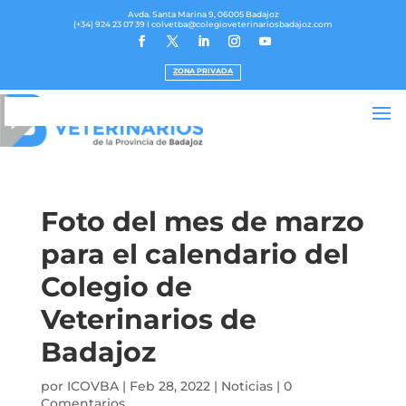
Avda. Santa Marina 9, 06005 Badajoz
(+34) 924 23 07 39
I colvetba@colegioveterinariosbadajoz.com
ZONA PRIVADA
Foto del mes de marzo
para el calendario del
Colegio de
Veterinarios de
Badajoz
por
ICOVBA
|
Feb 28, 2022
|
Noticias
|
0
Comentarios