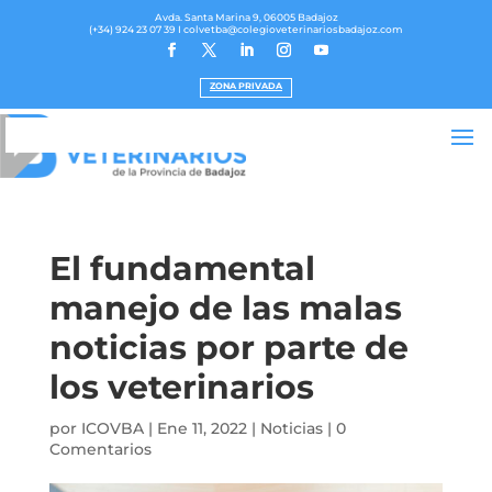
Avda. Santa Marina 9, 06005 Badajoz
(+34) 924 23 07 39
I colvetba@colegioveterinariosbadajoz.com
ZONA PRIVADA
El fundamental
manejo de las malas
noticias por parte de
los veterinarios
por
ICOVBA
|
Ene 11, 2022
|
Noticias
|
0
Comentarios