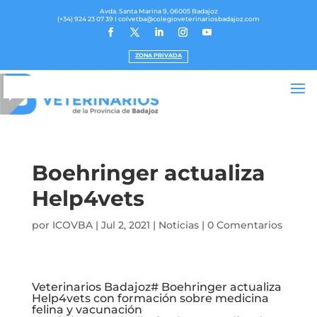
Avda. Santa Marina 9, 06005 Badajoz
(+34) 924 23 07 39
I colvetba@colegioveterinariosbadajoz.com
ZONA PRIVADA
Boehringer actualiza
Help4vets
por
ICOVBA
|
Jul 2, 2021
|
Noticias
|
0 Comentarios
Veterinarios Badajoz# Boehringer actualiza
Help4vets con formación sobre medicina
felina y vacunación