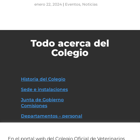
enero 22, 2024
|
Eventos
,
Noticias
Todo acerca del
Colegio
Historia del Colegio
Sede e instalaciones
Junta de Gobierno
Comisiones
Departamentos – personal
Asociaciones
Código deontológico
En el portal web del Colegio Oficial de Veterinarios