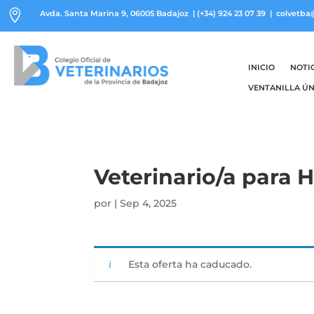

Avda. Santa Marina 9, 06005 Badajoz
|
(+34) 924 23 07 39
| colvetba
INICIO
NOTI
VENTANILLA ÚN
Veterinario/a para 
por
|
Sep 4, 2025
Esta oferta ha caducado.