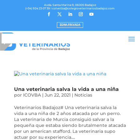
Avda. Santa Marina 9, 06005 Badajoz
(+34) 924 23 07 39
I colvetba@colegioveterinariosbadajoz.com
ZONA PRIVADA
Una veterinaria salva la vida a una niña
por
ICOVBA
|
Jun 22, 2021
|
Noticias
Veterinarios Badajoz# Una veterinaria salva la
vida a una niña de 2 años atacada por un perro.
La veterinaria de Murcia consiguió salvar a la
pequeña que estaba siendo brutalmente atacada
por un american stafford. La veterinaria supo
actuar por su experiencia....