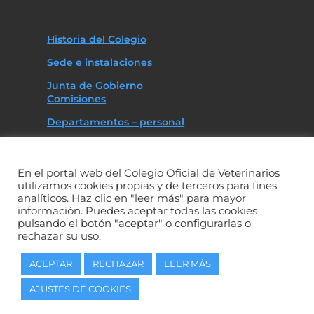
Historia del Colegio
Sede e instalaciones
Junta de Gobierno
Comisiones
Departamentos – personal
Asociaciones
Código deontológico
En el portal web del Colegio Oficial de Veterinarios
Memoria anual de actividades
utilizamos cookies propias y de terceros para fines
analíticos. Haz clic en "leer más" para mayor
información. Puedes aceptar todas las cookies
pulsando el botón "aceptar" o configurarlas o
rechazar su uso.
Copyright 2021. Colegio oficial de Veterinarios de la Provincia de
ACEPTAR
RECHAZAR
LEER MÁS
Badajoz. Diseño Web por
Lanzadera Online
.
AJUSTES DE COOKIES
Política de Protección de Datos (PPD)
I
Condiciones de uso