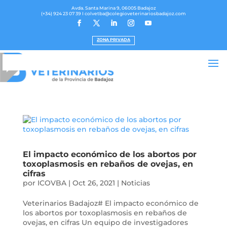
Avda. Santa Marina 9, 06005 Badajoz
(+34) 924 23 07 39
I colvetba@colegioveterinariosbadajoz.com
ZONA PRIVADA
El impacto económico de los abortos por
toxoplasmosis en rebaños de ovejas, en
cifras
por
ICOVBA
|
Oct 26, 2021
|
Noticias
Veterinarios Badajoz# El impacto económico de
los abortos por toxoplasmosis en rebaños de
ovejas, en cifras Un equipo de investigadores