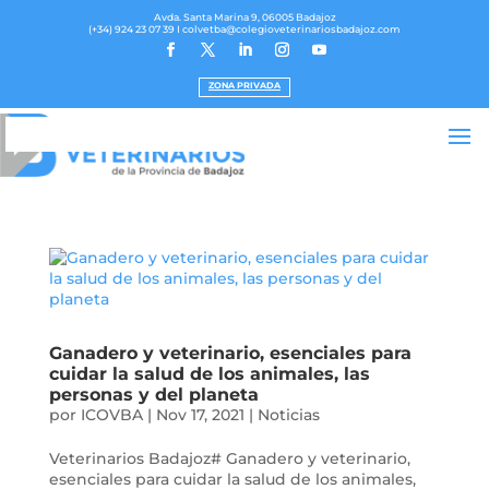
Avda. Santa Marina 9, 06005 Badajoz
(+34) 924 23 07 39
I colvetba@colegioveterinariosbadajoz.com
ZONA PRIVADA
Ganadero y veterinario, esenciales para
cuidar la salud de los animales, las
personas y del planeta
por
ICOVBA
|
Nov 17, 2021
|
Noticias
Veterinarios Badajoz# Ganadero y veterinario,
esenciales para cuidar la salud de los animales,