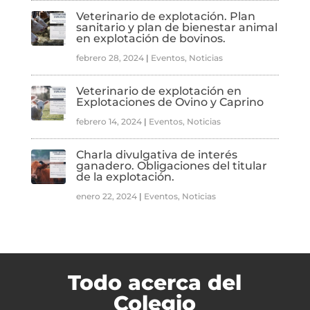
Veterinario de explotación. Plan
sanitario y plan de bienestar animal
en explotación de bovinos.
febrero 28, 2024
|
Eventos
,
Noticias
Veterinario de explotación en
Explotaciones de Ovino y Caprino
febrero 14, 2024
|
Eventos
,
Noticias
Charla divulgativa de interés
ganadero. Obligaciones del titular
de la explotación.
enero 22, 2024
|
Eventos
,
Noticias
Todo acerca del
Colegio