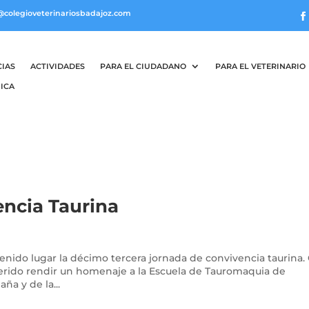
@colegioveterinariosbadajoz.com
CIAS
ACTIVIDADES
PARA EL CIUDADANO
PARA EL VETERINARIO
ICA
encia Taurina
 tenido lugar la décimo tercera jornada de convivencia taurina.
querido rendir un homenaje a la Escuela de Tauromaquia de
ña y de la...