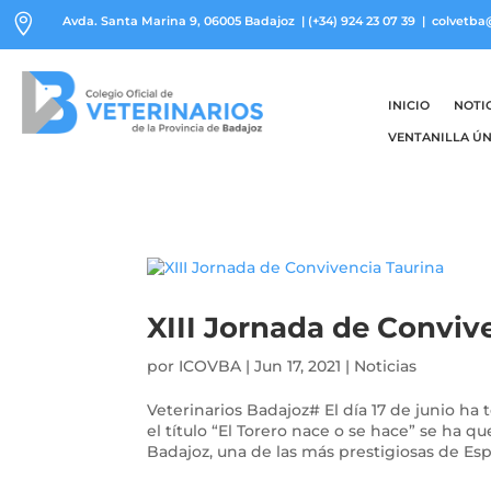

Avda. Santa Marina 9, 06005 Badajoz
|
(+34) 924 23 07 39
| colvetba
INICIO
NOTI
VENTANILLA ÚN
XIII Jornada de Conviv
por
ICOVBA
|
Jun 17, 2021
|
Noticias
Veterinarios Badajoz# El día 17 de junio ha
el título “El Torero nace o se hace” se ha 
Badajoz, una de las más prestigiosas de Espa