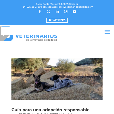
Avda. Santa Marina 9, 06005 Badajoz
(+34) 924 23 07 39
I colvetba@colegioveterinariosbadajoz.com
ZONA PRIVADA
Guía para una adopción responsable