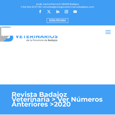
Avda. Santa Marina 9, 06005 Badajoz
(+34) 924 23 07 39
I colvetba@colegioveterinariosbadajoz.com
ZONA PRIVADA
Revista Badajoz
Veterinaria > Ver Números
Anteriores >2020